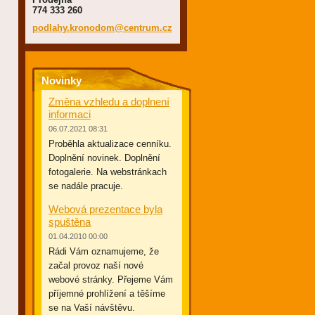
774 333 260
podlahy.
kronodom
@centrum
.cz
Novinky
Změna vzhledu a doplnení
informaci
06.07.2021 08:31
Proběhla aktualizace cenníku.
Doplnění novinek. Doplnění
fotogalerie. Na webstránkach
se nadále pracuje.
Webová prezentace byla
spuštěna
01.04.2010 00:00
Rádi Vám oznamujeme, že
začal provoz naší nové
webové stránky. Přejeme Vám
příjemné prohlížení a těšíme
se na Vaší návštěvu.