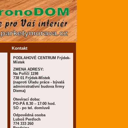
Kontakt
PODLAHOVÉ CENTRUM Frýdek-
Místek
ZMENA ADRESY:
Na Poříčí 1198
738 01 Frýdek-Místek
(naproti Úřadu práce - bývalá
administratívní budova firmy
Diema)
Otevírací doba:
PO-PÁ 8.30 – 17:00 hod.
SO - po tel. domluvě
Odpovědná osoba
Luboš Perďoch
774 333 260
Prodejna