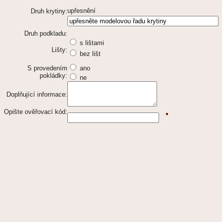
upřesnění
Druh krytiny:
Druh podkladu:
s lištami
Lišty:
bez lišt
S provedením
ano
pokládky:
ne
Doplňující informace:
Opište ověřovací kód: