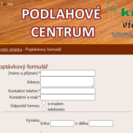
|
rss
odní stránka
-
Poptávkový formulář
optávkový formulář
Jméno a příjmení:*
Adresa:
Kontaktní telefon:*
Kontaktní e-mail:*
e-mailem
Odpověď formou:
telefonem
Výměra:
šírka
x délka
-