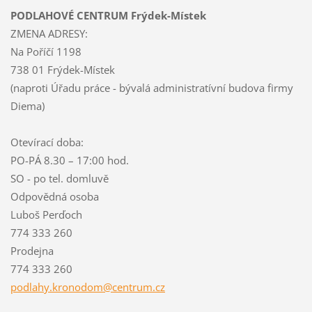
PODLAHOVÉ CENTRUM Frýdek-Místek
ZMENA ADRESY:
Na Poříčí 1198
738 01 Frýdek-Místek
(naproti Úřadu práce - bývalá administratívní budova firmy
Diema)
Otevírací doba:
PO-PÁ 8.30 – 17:00 hod.
SO - po tel. domluvě
Odpovědná osoba
Luboš Perďoch
774 333 260
Prodejna
774 333 260
podlahy.
kronodom
@centrum
.cz